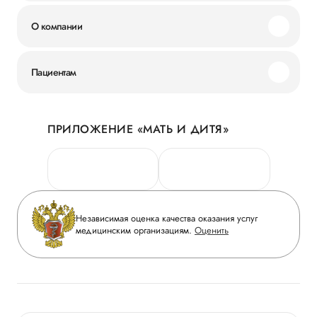
О компании
Миссия и ценности
Пациентам
Наши преимущества
Акции
История
ПРИЛОЖЕНИЕ «МАТЬ И ДИТЯ»
Личный кабинет
Новости
Персональные данные
Руководство
Горячая линия качества
Сотрудничество
Вопрос-ответ
Инвесторам
Независимая оценка качества оказания услуг
Приложение пациента
медицинским организациям.
Оценить
Журнал «Мать и дитя»
Статьи
Вакансии
Заболевания
Медицинский туризм
Конкурс в ординатуру