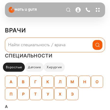
ВРАЧИ
СПЕЦИАЛЬНОСТИ
Взрослые
Детские
Хирургия
А
В
Г
К
Л
М
Н
О
П
Р
Т
У
Х
Э
А