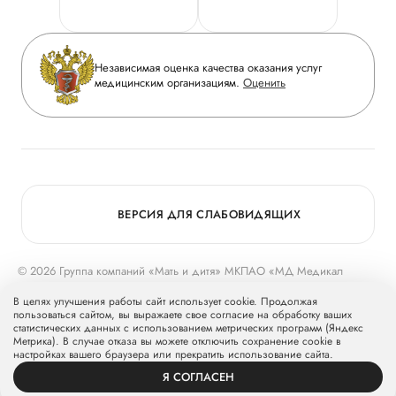
Горячая линия качества
Сотрудничество
Вопрос-ответ
Инвесторам
Независимая оценка качества оказания услуг
Приложение пациента
медицинским организациям.
Оценить
Журнал «Мать и дитя»
Статьи
Вакансии
Заболевания
Медицинский туризм
Конкурс в ординатуру
Для прессы
ВЕРСИЯ ДЛЯ СЛАБОВИДЯЩИХ
© 2026 Группа компаний «Мать и дитя» МКПАО «МД Медикал
Груп»
mcclinics.ru
. Все права защищены. ООО «ХАВЕН» входит в
В целях улучшения работы сайт использует cookie. Продолжая
Группу компаний «Мать и дитя».
пользоваться сайтом, вы выражаете свое согласие на обработку ваших
статистических данных с использованием метрических программ (Яндекс
Метрика). В случае отказа вы можете отключить сохранение cookie в
настройках вашего браузера или прекратить использование сайта.
Я СОГЛАСЕН
ВРАЧИ
УСЛУГИ
ПРОФИЛЬ
ЗАПИСЬ