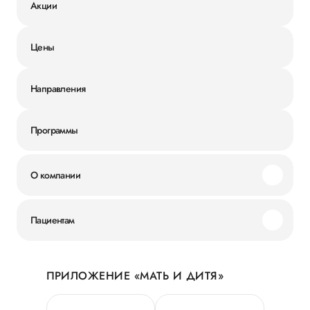
Акции
Цены
Направления
Программы
О компании
Миссия и ценности
Пациентам
Наши преимущества
Акции
История
ПРИЛОЖЕНИЕ «МАТЬ И ДИТЯ»
Личный кабинет
Новости
Персональные данные
Руководство