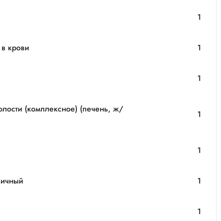
1
 в крови
1
1
лости (комплексное) (печень, ж/
1
1
вичный
1
1