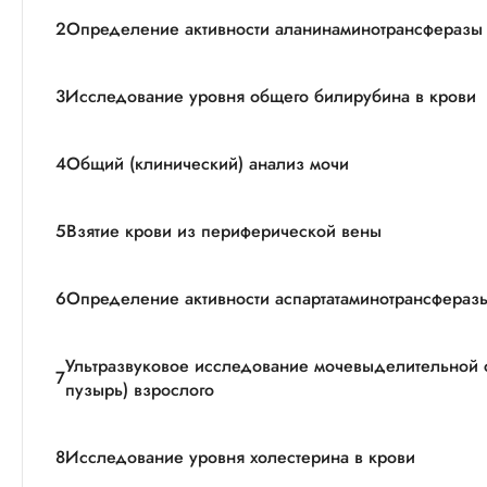
2
Определение активности аланинаминотрансферазы 
3
Исследование уровня общего билирубина в крови
4
Общий (клинический) анализ мочи
5
Взятие крови из периферической вены
6
Определение активности аспартатаминотрансферазы
Ультразвуковое исследование мочевыделительной 
7
пузырь) взрослого
8
Исследование уровня холестерина в крови