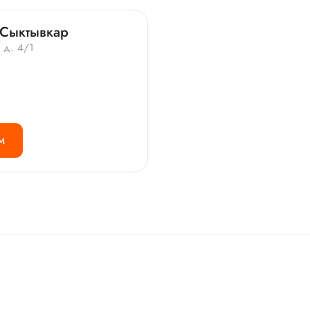
 Сыктывкар
, д. 4/1
М