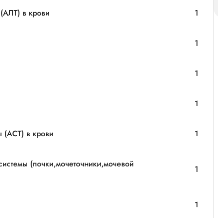
(АЛТ) в крови
1
1
1
1
 (АСТ) в крови
1
системы (почки,мочеточники,мочевой
1
1