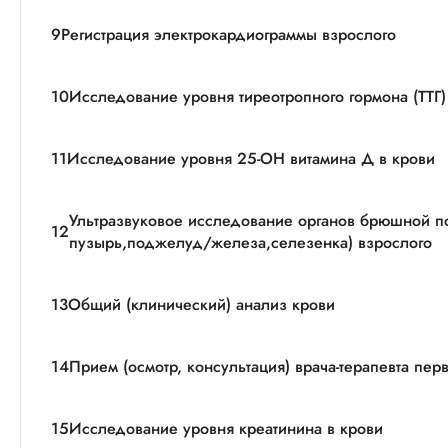
9
Регистрация электрокардиограммы взрослого
10
Исследование уровня тиреотропного гормона (ТТГ)
11
Исследование уровня 25-OH витамина Д в крови
Ультразвуковое исследование органов брюшной по
12
пузырь,поджелуд/железа,селезенка) взрослого
13
Общий (клинический) анализ крови
14
Прием (осмотр, консультация) врача-терапевта пер
15
Исследование уровня креатинина в крови