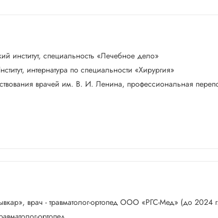
кий институт, специальность «Лечебное дело»
нститут, интернатура по специальности «Хирургия»
енствования врачей им. В. И. Ленина, профессиональная переп
вкар», врач - травматолог-ортопед ООО «РГС-Мед» (до 2024 
равматолог-ортопед.