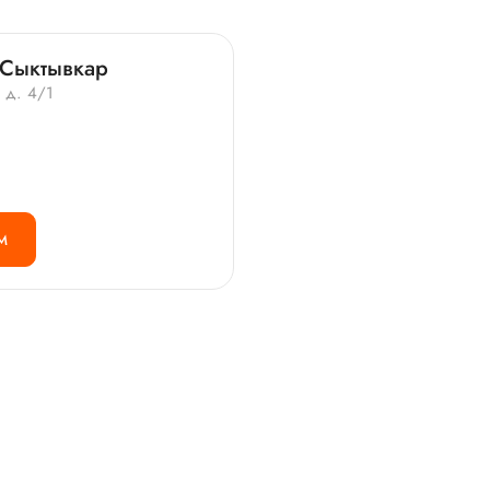
 Сыктывкар
, д. 4/1
М